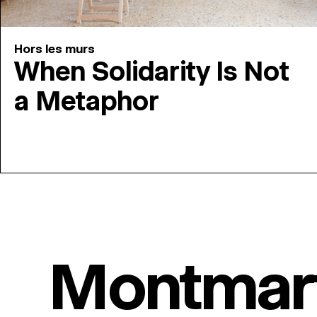
Hors les murs
When Solidarity Is Not
a Metaphor
Montmar