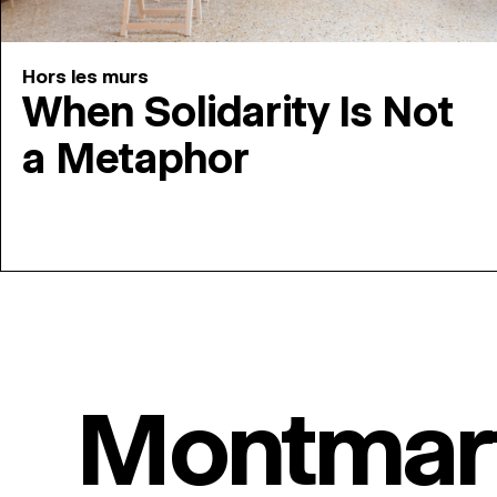
Hors les murs
When Solidarity Is Not
a Metaphor
Montmar