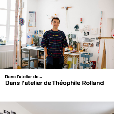
MAGAZINE
ESPACES DE PRATIQUE ARTISTIQUE
↓
Recherche
Connexion
↓
Dans l'atelier de...
Dans l’atelier de Théophile Rolland