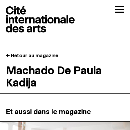
Skip to content
Togg
APPELS À CANDIDATURES
← Retour au magazine
LA CITÉ
↓
Machado De Paula
Kadija
RÉSIDENCES
↓
ATELIERS OUVERTS
Et aussi dans le magazine
PROGRAMMATION