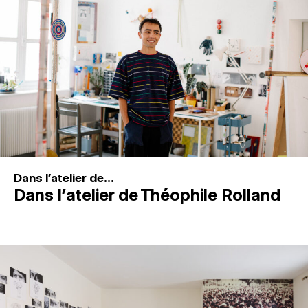
MAGAZINE
ESPACES DE PRATIQUE ARTISTIQUE
↓
Recherche
Connexion
↓
Dans l'atelier de...
Dans l’atelier de Théophile Rolland