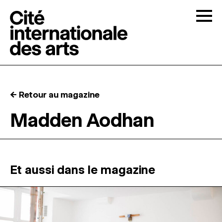
Skip to content
Togg
APPELS À CANDIDATURES
← Retour au magazine
LA CITÉ
↓
Madden Aodhan
RÉSIDENCES
↓
ATELIERS OUVERTS
Et aussi dans le magazine
PROGRAMMATION