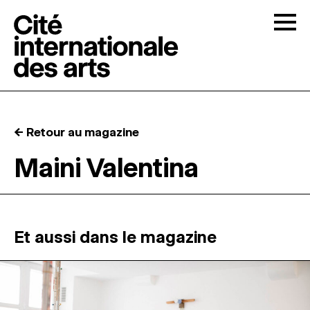
Skip to content
Togg
APPELS À CANDIDATURES
← Retour au magazine
LA CITÉ
↓
Maini Valentina
RÉSIDENCES
↓
ATELIERS OUVERTS
Et aussi dans le magazine
PROGRAMMATION