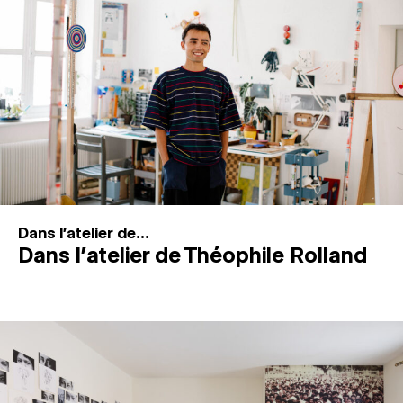
MAGAZINE
ESPACES DE PRATIQUE ARTISTIQUE
↓
Recherche
Connexion
↓
Dans l'atelier de...
Dans l’atelier de Théophile Rolland