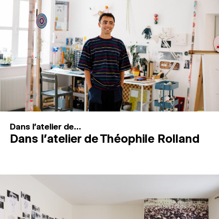
MAGAZINE
ESPACES DE PRATIQUE ARTISTIQUE
↓
Recherche
Connexion
↓
Dans l'atelier de...
Dans l’atelier de Théophile Rolland