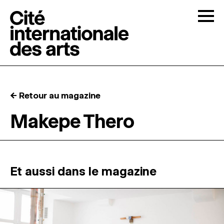
Skip to content
Togg
APPELS À CANDIDATURES
← Retour au magazine
LA CITÉ
↓
Makepe Thero
RÉSIDENCES
↓
ATELIERS OUVERTS
Et aussi dans le magazine
PROGRAMMATION