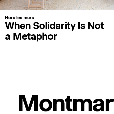
Hors les murs
When Solidarity Is Not
a Metaphor
Montmar