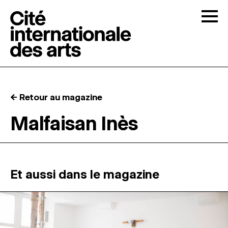
Skip to content
Togg
APPELS À CANDIDATURES
← Retour au magazine
LA CITÉ
↓
Malfaisan Inès
RÉSIDENCES
↓
ATELIERS OUVERTS
Et aussi dans le magazine
PROGRAMMATION