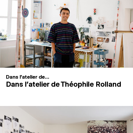
MAGAZINE
ESPACES DE PRATIQUE ARTISTIQUE
↓
Recherche
Connexion
↓
Dans l'atelier de...
Dans l’atelier de Théophile Rolland