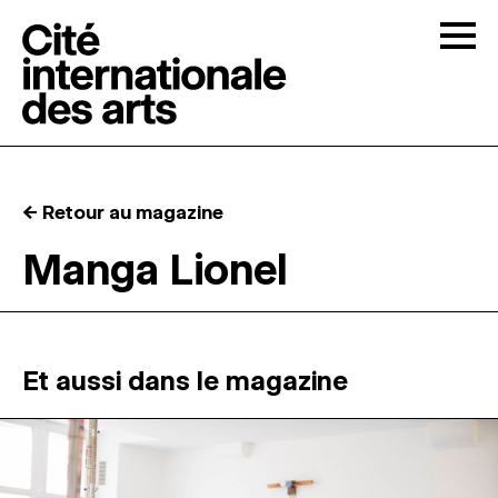
Skip to content
Togg
APPELS À CANDIDATURES
← Retour au magazine
LA CITÉ
↓
Manga Lionel
RÉSIDENCES
↓
ATELIERS OUVERTS
Et aussi dans le magazine
PROGRAMMATION