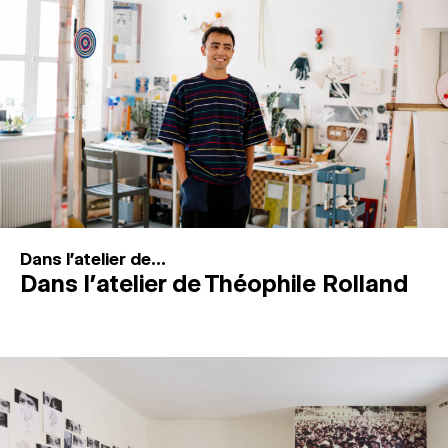
MAGAZINE
ESPACES DE PRATIQUE ARTISTIQUE
↓
Recherche
Connexion
↓
Dans l'atelier de...
Dans l’atelier de Théophile Rolland