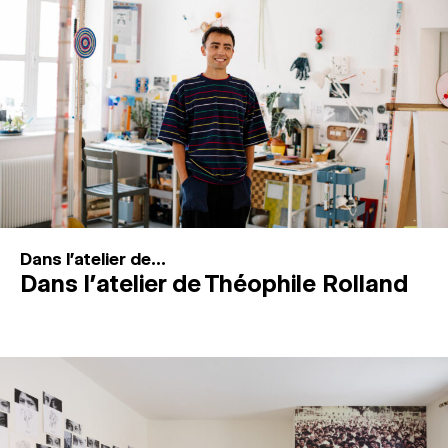
MAGAZINE
ESPACES DE PRATIQUE ARTISTIQUE
↓
Recherche
Connexion
↓
Dans l'atelier de...
Dans l’atelier de Théophile Rolland