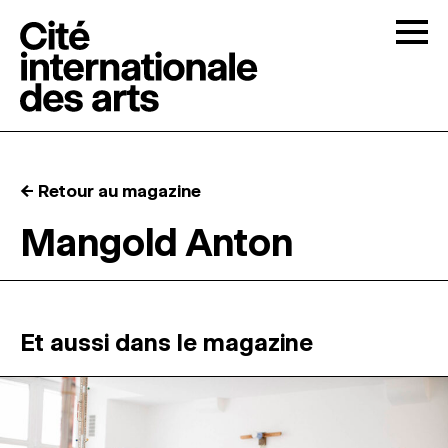
Skip to content
Togg
APPELS À CANDIDATURES
← Retour au magazine
LA CITÉ
↓
Mangold Anton
RÉSIDENCES
↓
ATELIERS OUVERTS
Et aussi dans le magazine
PROGRAMMATION