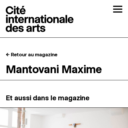
Skip to content
Togg
APPELS À CANDIDATURES
← Retour au magazine
LA CITÉ
↓
Mantovani Maxime
RÉSIDENCES
↓
ATELIERS OUVERTS
Et aussi dans le magazine
PROGRAMMATION