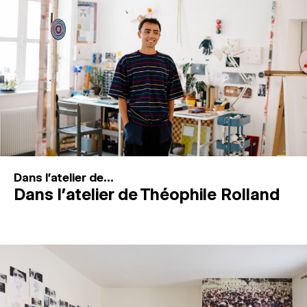
MAGAZINE
ESPACES DE PRATIQUE ARTISTIQUE
↓
Recherche
Connexion
↓
Dans l'atelier de...
Dans l’atelier de Théophile Rolland