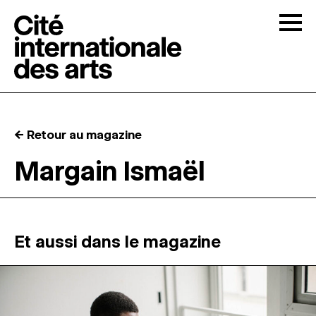
Skip to content
Togg
APPELS À CANDIDATURES
← Retour au magazine
LA CITÉ
↓
Margain Ismaël
RÉSIDENCES
↓
ATELIERS OUVERTS
Et aussi dans le magazine
PROGRAMMATION