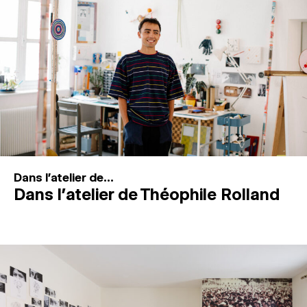
MAGAZINE
ESPACES DE PRATIQUE ARTISTIQUE
↓
Recherche
Connexion
↓
Dans l'atelier de...
Dans l’atelier de Théophile Rolland