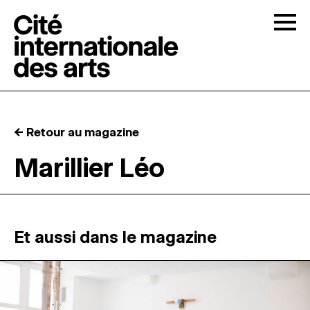
Skip to content
Togg
APPELS À CANDIDATURES
← Retour au magazine
LA CITÉ
↓
Marillier Léo
RÉSIDENCES
↓
ATELIERS OUVERTS
Et aussi dans le magazine
PROGRAMMATION