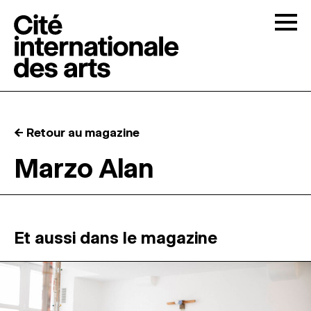
Skip to content
Togg
APPELS À CANDIDATURES
← Retour au magazine
LA CITÉ
↓
Marzo Alan
RÉSIDENCES
↓
ATELIERS OUVERTS
Et aussi dans le magazine
PROGRAMMATION