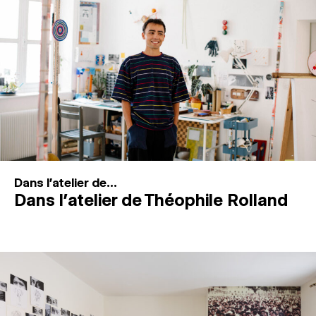
MAGAZINE
ESPACES DE PRATIQUE ARTISTIQUE
↓
Recherche
Connexion
↓
Dans l'atelier de...
Dans l’atelier de Théophile Rolland