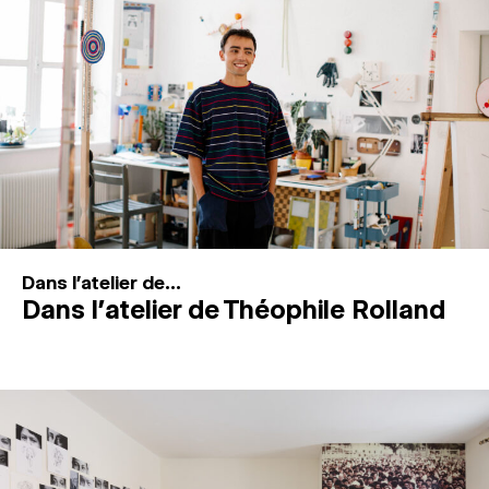
MAGAZINE
ESPACES DE PRATIQUE ARTISTIQUE
↓
Recherche
Connexion
↓
Dans l'atelier de...
Dans l’atelier de Théophile Rolland