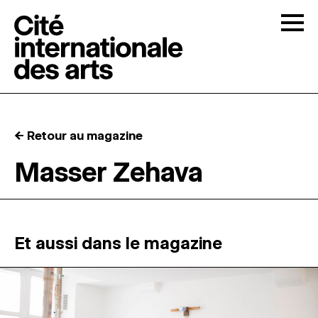
Skip to content
Togg
APPELS À CANDIDATURES
← Retour au magazine
LA CITÉ
↓
Masser Zehava
RÉSIDENCES
↓
ATELIERS OUVERTS
Et aussi dans le magazine
PROGRAMMATION