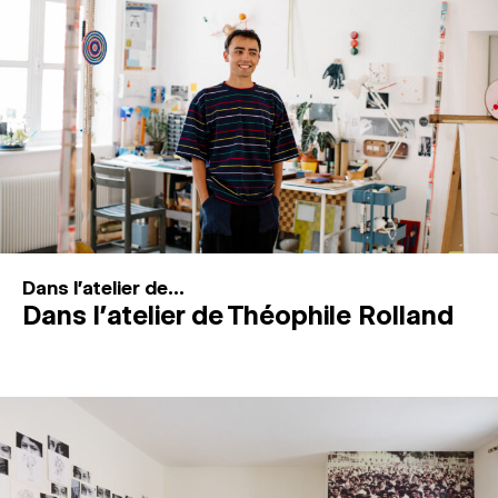
MAGAZINE
ESPACES DE PRATIQUE ARTISTIQUE
↓
Recherche
Connexion
↓
Dans l'atelier de...
Dans l’atelier de Théophile Rolland