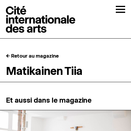
Skip to content
Togg
APPELS À CANDIDATURES
← Retour au magazine
LA CITÉ
↓
Matikainen Tiia
RÉSIDENCES
↓
ATELIERS OUVERTS
Et aussi dans le magazine
PROGRAMMATION