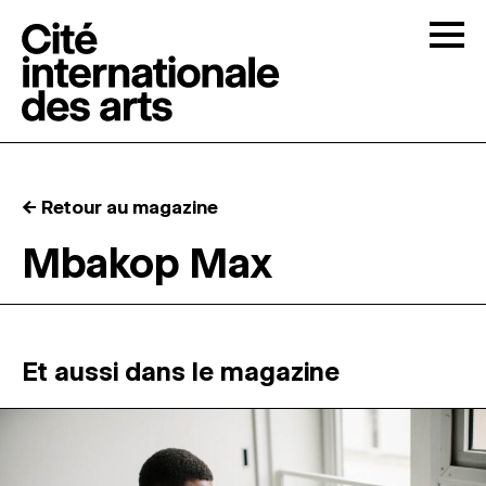
Skip to content
Togg
APPELS À CANDIDATURES
← Retour au magazine
LA CITÉ
↓
Mbakop Max
RÉSIDENCES
↓
ATELIERS OUVERTS
Et aussi dans le magazine
PROGRAMMATION