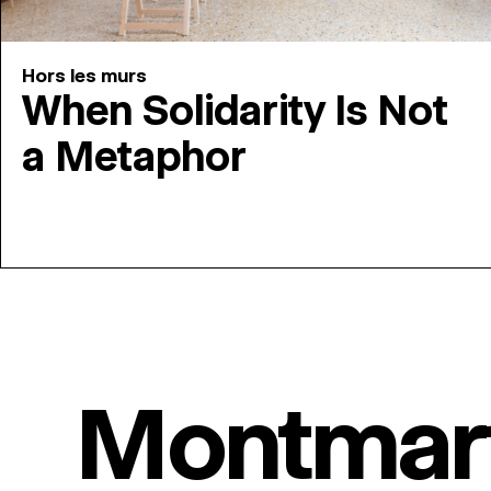
Hors les murs
When Solidarity Is Not
a Metaphor
Montmar