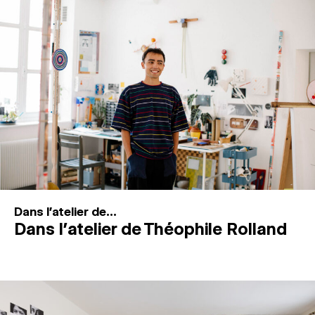
MAGAZINE
ESPACES DE PRATIQUE ARTISTIQUE
↓
Recherche
Connexion
↓
Dans l'atelier de...
Dans l’atelier de Théophile Rolland