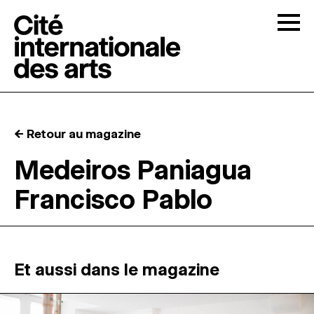
Skip to content
Togg
APPELS À CANDIDATURES
← Retour au magazine
LA CITÉ
↓
Medeiros Paniagua
Francisco Pablo
RÉSIDENCES
↓
ATELIERS OUVERTS
Et aussi dans le magazine
PROGRAMMATION