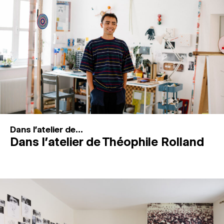
MAGAZINE
ESPACES DE PRATIQUE ARTISTIQUE
↓
Recherche
Connexion
↓
Dans l'atelier de...
Dans l’atelier de Théophile Rolland