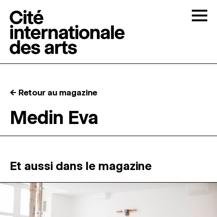
Skip to content
Togg
APPELS À CANDIDATURES
← Retour au magazine
LA CITÉ
↓
Medin Eva
RÉSIDENCES
↓
ATELIERS OUVERTS
Et aussi dans le magazine
PROGRAMMATION