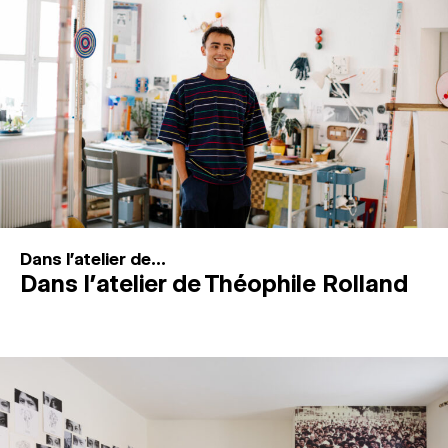
MAGAZINE
ESPACES DE PRATIQUE ARTISTIQUE
↓
Recherche
Connexion
↓
Dans l'atelier de...
Dans l’atelier de Théophile Rolland