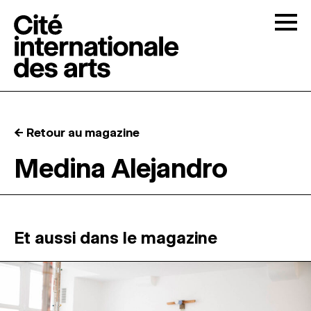
Skip to content
Togg
APPELS À CANDIDATURES
← Retour au magazine
LA CITÉ
↓
Medina Alejandro
RÉSIDENCES
↓
ATELIERS OUVERTS
Et aussi dans le magazine
PROGRAMMATION