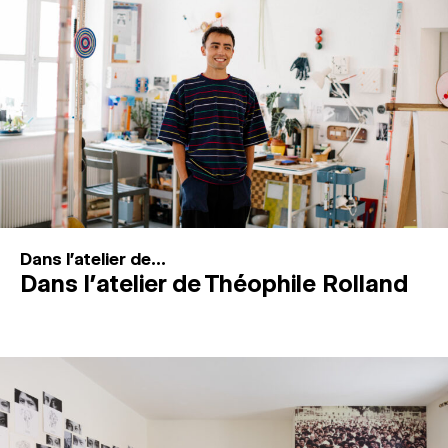
MAGAZINE
ESPACES DE PRATIQUE ARTISTIQUE
↓
Recherche
Connexion
↓
Dans l'atelier de...
Dans l’atelier de Théophile Rolland