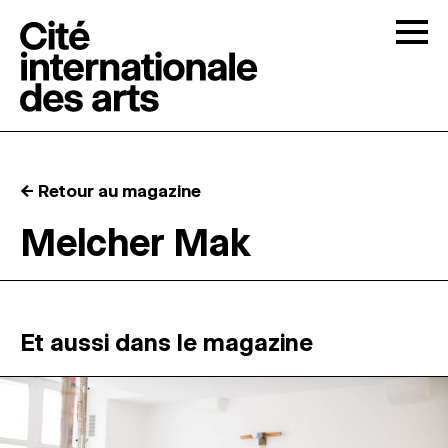
Skip to content
Togg
APPELS À CANDIDATURES
← Retour au magazine
LA CITÉ
↓
Melcher Mak
RÉSIDENCES
↓
ATELIERS OUVERTS
Et aussi dans le magazine
PROGRAMMATION