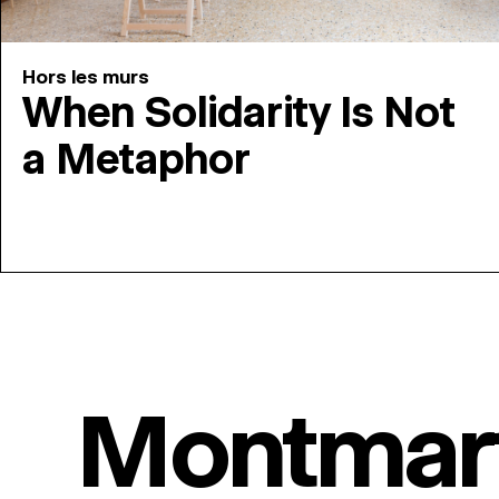
Hors les murs
When Solidarity Is Not
a Metaphor
Montmar