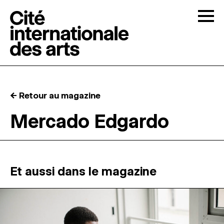
Skip to content
Togg
APPELS À CANDIDATURES
← Retour au magazine
LA CITÉ
↓
Mercado Edgardo
RÉSIDENCES
↓
ATELIERS OUVERTS
Et aussi dans le magazine
PROGRAMMATION