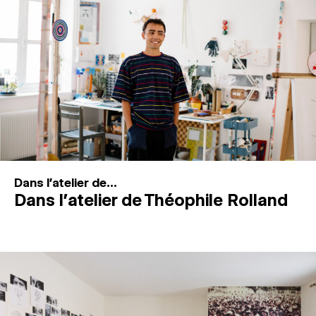
MAGAZINE
ESPACES DE PRATIQUE ARTISTIQUE
↓
Recherche
Connexion
↓
Dans l'atelier de...
Dans l’atelier de Théophile Rolland