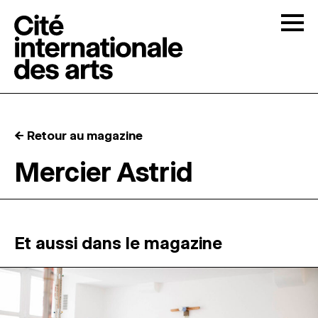
Skip to content
Togg
APPELS À CANDIDATURES
← Retour au magazine
LA CITÉ
↓
Mercier Astrid
RÉSIDENCES
↓
ATELIERS OUVERTS
Et aussi dans le magazine
PROGRAMMATION