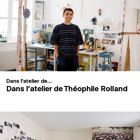
MAGAZINE
ESPACES DE PRATIQUE ARTISTIQUE
↓
Recherche
Connexion
↓
Dans l'atelier de...
Dans l’atelier de Théophile Rolland