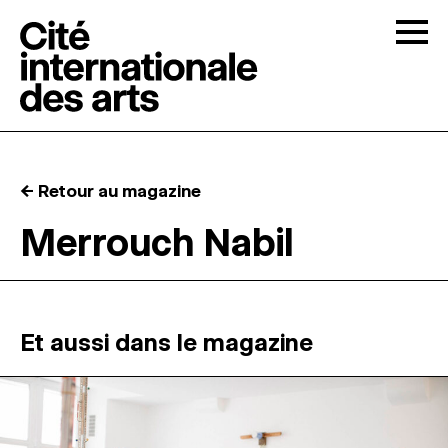
Skip to content
Togg
APPELS À CANDIDATURES
← Retour au magazine
LA CITÉ
↓
Merrouch Nabil
RÉSIDENCES
↓
ATELIERS OUVERTS
Et aussi dans le magazine
PROGRAMMATION