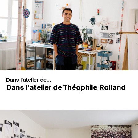
MAGAZINE
ESPACES DE PRATIQUE ARTISTIQUE
↓
Recherche
Connexion
↓
Dans l'atelier de...
Dans l’atelier de Théophile Rolland