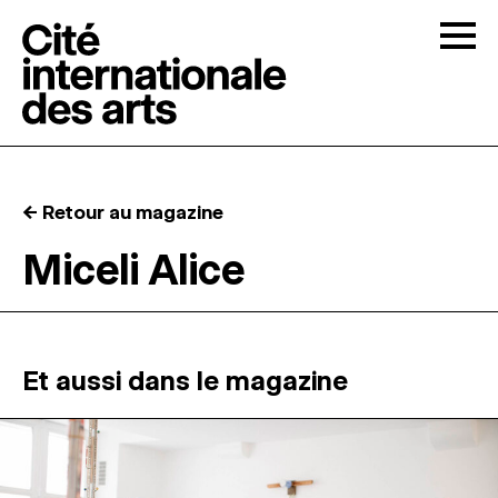
Skip to content
Togg
APPELS À CANDIDATURES
← Retour au magazine
LA CITÉ
↓
Miceli Alice
RÉSIDENCES
↓
ATELIERS OUVERTS
Et aussi dans le magazine
PROGRAMMATION