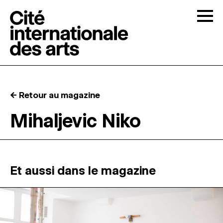
Skip to content
Togg
APPELS À CANDIDATURES
← Retour au magazine
LA CITÉ
↓
Mihaljevic Niko
RÉSIDENCES
↓
ATELIERS OUVERTS
Et aussi dans le magazine
PROGRAMMATION