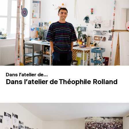
MAGAZINE
ESPACES DE PRATIQUE ARTISTIQUE
↓
Recherche
Connexion
↓
Dans l'atelier de...
Dans l’atelier de Théophile Rolland