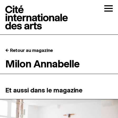
Skip to content
Togg
APPELS À CANDIDATURES
← Retour au magazine
LA CITÉ
↓
Milon Annabelle
RÉSIDENCES
↓
ATELIERS OUVERTS
Et aussi dans le magazine
PROGRAMMATION