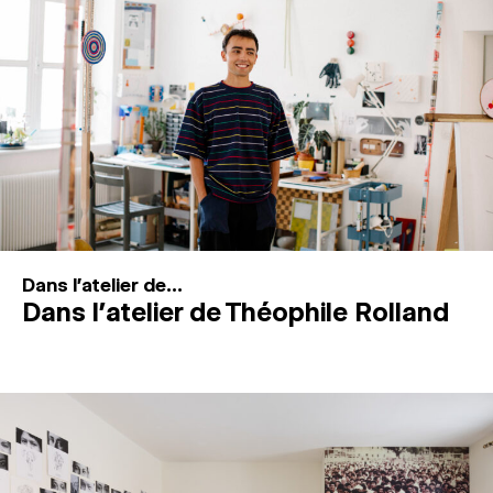
MAGAZINE
ESPACES DE PRATIQUE ARTISTIQUE
↓
Recherche
Connexion
↓
Dans l'atelier de...
Dans l’atelier de Théophile Rolland