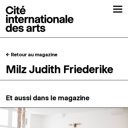
Skip to content
Togg
APPELS À CANDIDATURES
← Retour au magazine
LA CITÉ
↓
Milz Judith Friederike
RÉSIDENCES
↓
ATELIERS OUVERTS
Et aussi dans le magazine
PROGRAMMATION