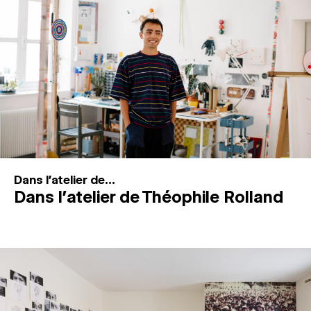
MAGAZINE
ESPACES DE PRATIQUE ARTISTIQUE
↓
Recherche
Connexion
↓
Dans l'atelier de...
Dans l’atelier de Théophile Rolland