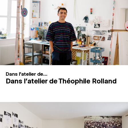
MAGAZINE
ESPACES DE PRATIQUE ARTISTIQUE
↓
Recherche
Connexion
↓
Dans l'atelier de...
Dans l’atelier de Théophile Rolland