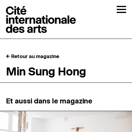
Skip to content
Togg
APPELS À CANDIDATURES
← Retour au magazine
LA CITÉ
↓
Min Sung Hong
RÉSIDENCES
↓
ATELIERS OUVERTS
Et aussi dans le magazine
PROGRAMMATION