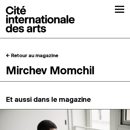
Skip to content
Togg
APPELS À CANDIDATURES
← Retour au magazine
LA CITÉ
↓
Mirchev Momchil
RÉSIDENCES
↓
ATELIERS OUVERTS
Et aussi dans le magazine
PROGRAMMATION