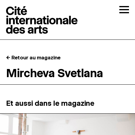
Skip to content
Togg
APPELS À CANDIDATURES
← Retour au magazine
LA CITÉ
↓
Mircheva Svetlana
RÉSIDENCES
↓
ATELIERS OUVERTS
Et aussi dans le magazine
PROGRAMMATION