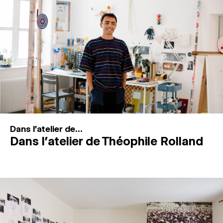
MAGAZINE
ESPACES DE PRATIQUE ARTISTIQUE
↓
Recherche
Connexion
↓
Dans l'atelier de...
Dans l’atelier de Théophile Rolland