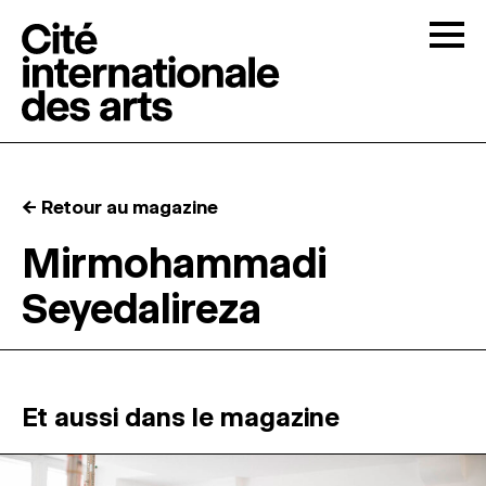
Skip to content
Togg
APPELS À CANDIDATURES
← Retour au magazine
LA CITÉ
↓
Mirmohammadi
Seyedalireza
RÉSIDENCES
↓
ATELIERS OUVERTS
Et aussi dans le magazine
PROGRAMMATION