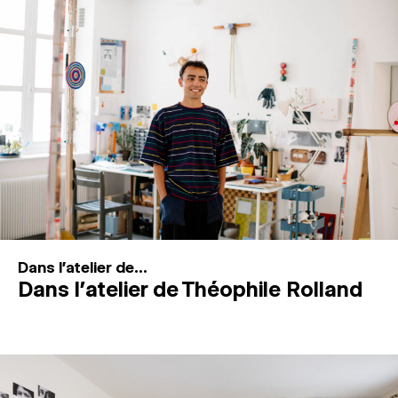
MAGAZINE
ESPACES DE PRATIQUE ARTISTIQUE
↓
Recherche
Connexion
↓
Dans l'atelier de...
Dans l’atelier de Théophile Rolland