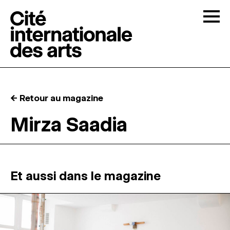
Skip to content
Togg
APPELS À CANDIDATURES
← Retour au magazine
LA CITÉ
↓
Mirza Saadia
RÉSIDENCES
↓
ATELIERS OUVERTS
Et aussi dans le magazine
PROGRAMMATION