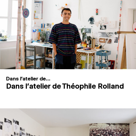
MAGAZINE
ESPACES DE PRATIQUE ARTISTIQUE
↓
Recherche
Connexion
↓
Dans l'atelier de...
Dans l’atelier de Théophile Rolland