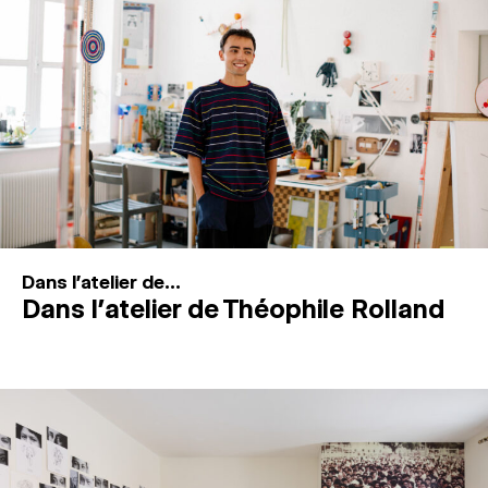
MAGAZINE
ESPACES DE PRATIQUE ARTISTIQUE
↓
Recherche
Connexion
↓
Dans l'atelier de...
Dans l’atelier de Théophile Rolland