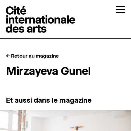
Skip to content
Togg
APPELS À CANDIDATURES
← Retour au magazine
LA CITÉ
↓
Mirzayeva Gunel
RÉSIDENCES
↓
ATELIERS OUVERTS
Et aussi dans le magazine
PROGRAMMATION