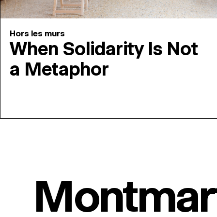
Hors les murs
When Solidarity Is Not
a Metaphor
Montmar