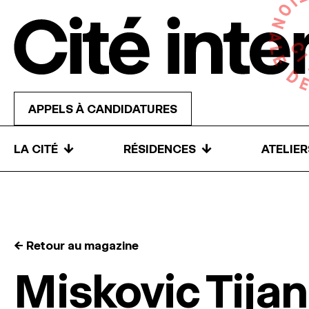
Skip to content
APPELS À CANDIDATURES
↓
↓
LA CITÉ
RÉSIDENCES
ATELIE
← Retour au magazine
Miskovic Tija