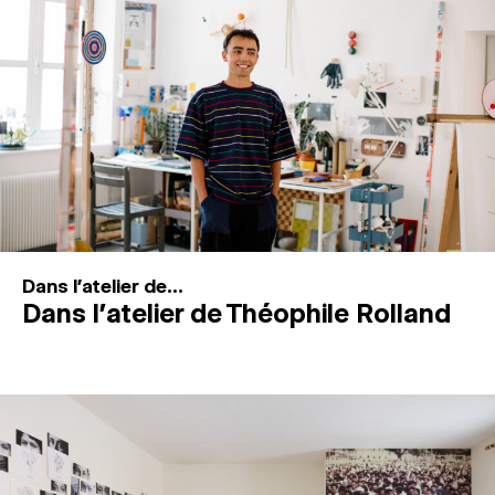
MAGAZINE
ESPACES DE PRATIQUE ARTISTIQUE
↓
Recherche
Connexion
↓
Dans l'atelier de...
Dans l’atelier de Théophile Rolland