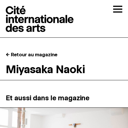
Skip to content
Togg
APPELS À CANDIDATURES
← Retour au magazine
LA CITÉ
↓
Miyasaka Naoki
RÉSIDENCES
↓
ATELIERS OUVERTS
Et aussi dans le magazine
PROGRAMMATION