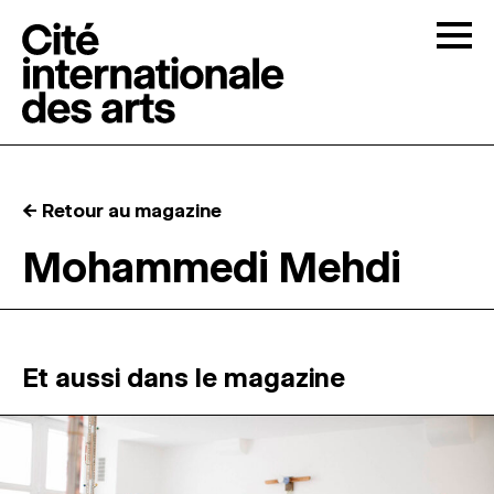
Skip to content
Togg
APPELS À CANDIDATURES
← Retour au magazine
LA CITÉ
↓
Mohammedi Mehdi
RÉSIDENCES
↓
ATELIERS OUVERTS
Et aussi dans le magazine
PROGRAMMATION