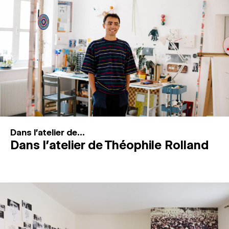
MAGAZINE
ESPACES DE PRATIQUE ARTISTIQUE
↓
Recherche
Connexion
↓
Dans l'atelier de...
Dans l’atelier de Théophile Rolland