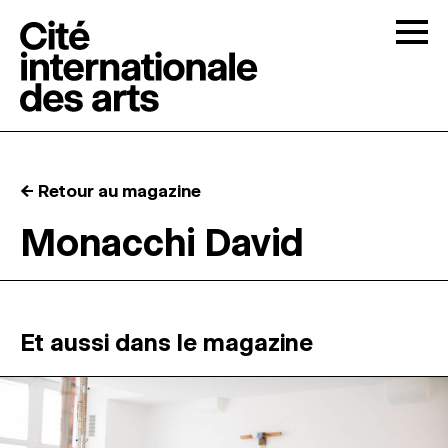
Skip to content
Togg
APPELS À CANDIDATURES
← Retour au magazine
LA CITÉ
↓
Monacchi David
RÉSIDENCES
↓
ATELIERS OUVERTS
Et aussi dans le magazine
PROGRAMMATION