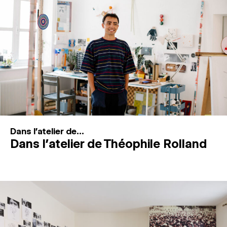
MAGAZINE
ESPACES DE PRATIQUE ARTISTIQUE
↓
Recherche
Connexion
↓
Dans l'atelier de...
Dans l’atelier de Théophile Rolland