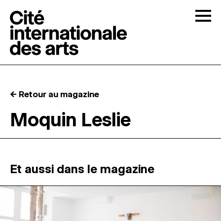
Skip to content
Togg
APPELS À CANDIDATURES
← Retour au magazine
LA CITÉ
↓
Moquin Leslie
RÉSIDENCES
↓
ATELIERS OUVERTS
Et aussi dans le magazine
PROGRAMMATION