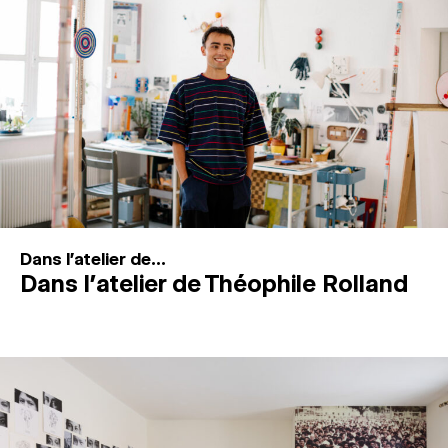
MAGAZINE
ESPACES DE PRATIQUE ARTISTIQUE
↓
Recherche
Connexion
↓
Dans l'atelier de...
Dans l’atelier de Théophile Rolland