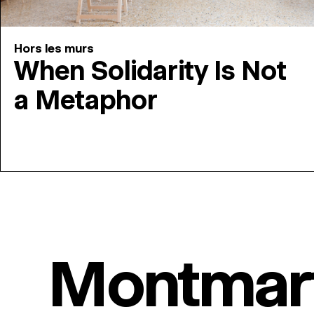
Hors les murs
When Solidarity Is Not
a Metaphor
Montmar