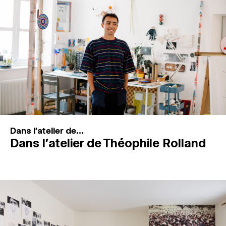
MAGAZINE
ESPACES DE PRATIQUE ARTISTIQUE
↓
Recherche
Connexion
↓
Dans l'atelier de...
Dans l’atelier de Théophile Rolland