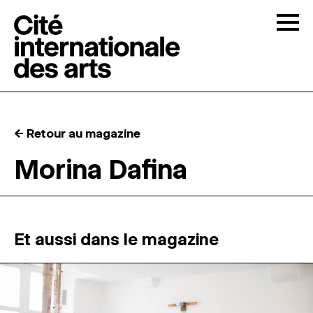
Skip to content
Togg
APPELS À CANDIDATURES
← Retour au magazine
LA CITÉ
↓
Morina Dafina
RÉSIDENCES
↓
ATELIERS OUVERTS
Et aussi dans le magazine
PROGRAMMATION