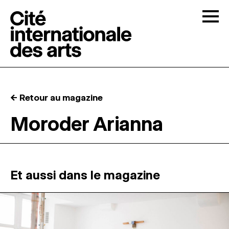
Skip to content
Togg
APPELS À CANDIDATURES
← Retour au magazine
LA CITÉ
↓
Moroder Arianna
RÉSIDENCES
↓
ATELIERS OUVERTS
Et aussi dans le magazine
PROGRAMMATION