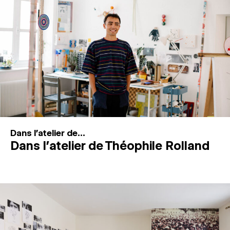
MAGAZINE
ESPACES DE PRATIQUE ARTISTIQUE
↓
Recherche
Connexion
↓
Dans l'atelier de...
Dans l’atelier de Théophile Rolland