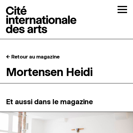
Skip to content
Togg
APPELS À CANDIDATURES
← Retour au magazine
LA CITÉ
↓
Mortensen Heidi
RÉSIDENCES
↓
ATELIERS OUVERTS
Et aussi dans le magazine
PROGRAMMATION