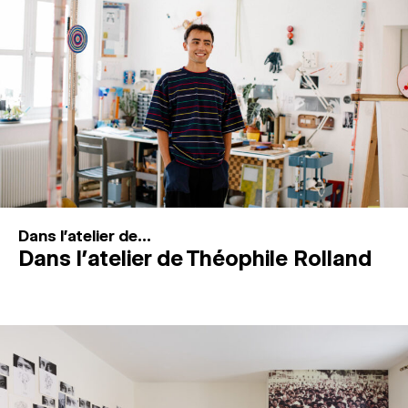
MAGAZINE
ESPACES DE PRATIQUE ARTISTIQUE
↓
Recherche
Connexion
↓
Dans l'atelier de...
Dans l’atelier de Théophile Rolland