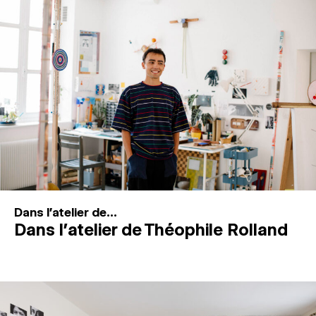
MAGAZINE
ESPACES DE PRATIQUE ARTISTIQUE
↓
Recherche
Connexion
↓
Dans l'atelier de...
Dans l’atelier de Théophile Rolland