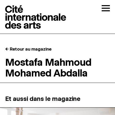
Skip to content
Togg
APPELS À CANDIDATURES
← Retour au magazine
LA CITÉ
↓
Mostafa Mahmoud
Mohamed Abdalla
RÉSIDENCES
↓
ATELIERS OUVERTS
Et aussi dans le magazine
PROGRAMMATION