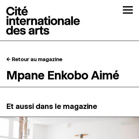
Skip to content
Togg
APPELS À CANDIDATURES
← Retour au magazine
LA CITÉ
↓
Mpane Enkobo Aimé
RÉSIDENCES
↓
ATELIERS OUVERTS
Et aussi dans le magazine
PROGRAMMATION