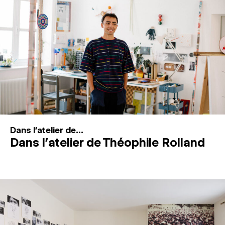
MAGAZINE
ESPACES DE PRATIQUE ARTISTIQUE
↓
Recherche
Connexion
↓
Dans l'atelier de...
Dans l’atelier de Théophile Rolland