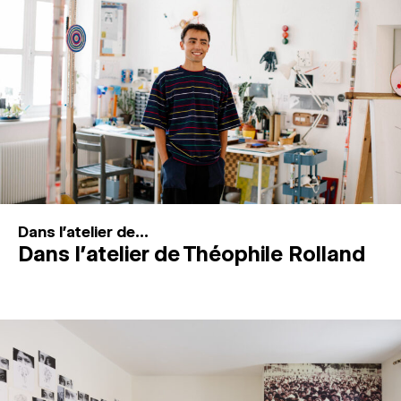
MAGAZINE
ESPACES DE PRATIQUE ARTISTIQUE
↓
Recherche
Connexion
↓
Dans l'atelier de...
Dans l’atelier de Théophile Rolland