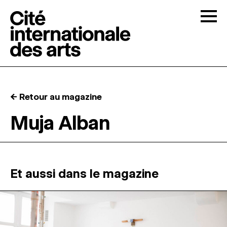
Skip to content
Togg
APPELS À CANDIDATURES
← Retour au magazine
LA CITÉ
↓
Muja Alban
RÉSIDENCES
↓
ATELIERS OUVERTS
Et aussi dans le magazine
PROGRAMMATION