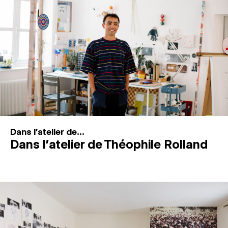
MAGAZINE
ESPACES DE PRATIQUE ARTISTIQUE
↓
Recherche
Connexion
↓
Dans l'atelier de...
Dans l’atelier de Théophile Rolland