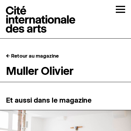
Skip to content
Togg
APPELS À CANDIDATURES
← Retour au magazine
LA CITÉ
↓
Muller Olivier
RÉSIDENCES
↓
ATELIERS OUVERTS
Et aussi dans le magazine
PROGRAMMATION