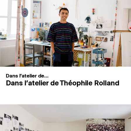
MAGAZINE
ESPACES DE PRATIQUE ARTISTIQUE
↓
Recherche
Connexion
↓
Dans l'atelier de...
Dans l’atelier de Théophile Rolland